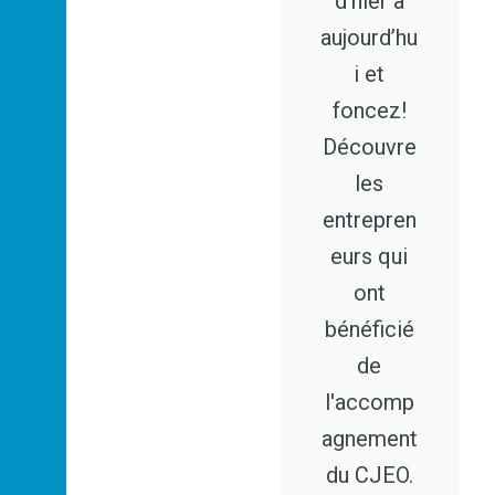
d’hier à
aujourd’hu
i et
foncez!
Découvre
les
entrepren
eurs qui
ont
bénéficié
de
l'accomp
agnement
du CJEO.