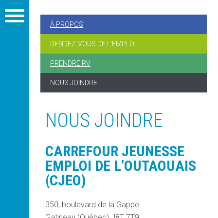
À PROPOS
RENDEZ-VOUS DE L’EMPLOI
PRENDRE RV
NOUS JOINDRE
NOUS JOINDRE
CARREFOUR JEUNESSE
EMPLOI DE L’OUTAOUAIS
(CJEO)
350, boulevard de la Gappe
Gatineau (Québec) J8T 7T9